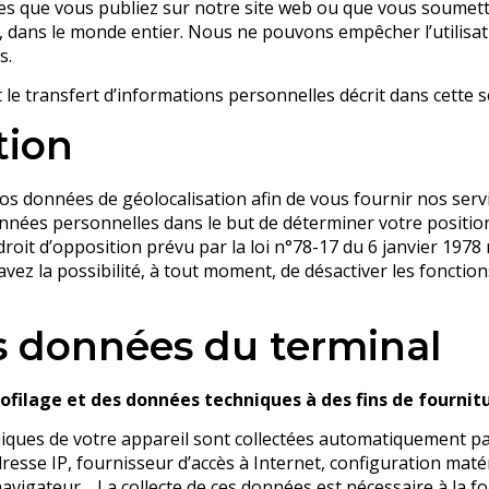
es que vous publiez sur notre site web ou que vous soumett
et, dans le monde entier. Nous ne pouvons empêcher l’utilis
s.
e transfert d’informations personnelles décrit dans cette s
tion
vos données de géolocalisation afin de vous fournir nos ser
nnées personnelles dans le but de déterminer votre posit
oit d’opposition prévu par la loi n°78-17 du 6 janvier 1978 r
 avez la possibilité, à tout moment, de désactiver les fonctions
s données du terminal
ofilage et des données techniques à des fins de fournitu
ques de votre appareil sont collectées automatiquement par
esse IP, fournisseur d’accès à Internet, configuration matér
 navigateur… La collecte de ces données est nécessaire à la fo