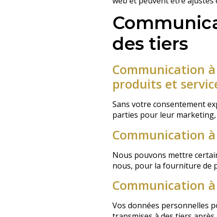
web et peuvent être ajustés d
Communicat
des tiers
Communication à d
produits et servic
Sans votre consentement expl
parties pour leur marketing, n
Communication à 
Nous pouvons mettre certaine
nous, pour la fourniture de 
Communication à 
Vos données personnelles pou
transmises à des tiers après 